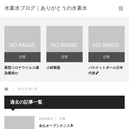
水素水ブログ｜ありがとうの水素水
日常
日常
日常
新型コロナウイルス感
小林製薬
バスケットボール日本
染爆発か
代表🏀
ホーム
過去の記事一覧
過去の記事一覧
2019.06.3
日常
全仏オープンテニス🎾