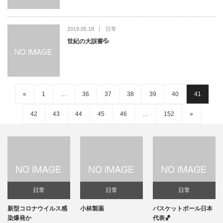
2019.05.18
日常
世紀の大誤審💦
«
1
…
36
37
38
39
40
41
42
43
44
45
46
…
152
»
日常
日常
日常
新型コロナウイルス感
小林製薬
バスケットボール日本
染爆発か
代表🏀