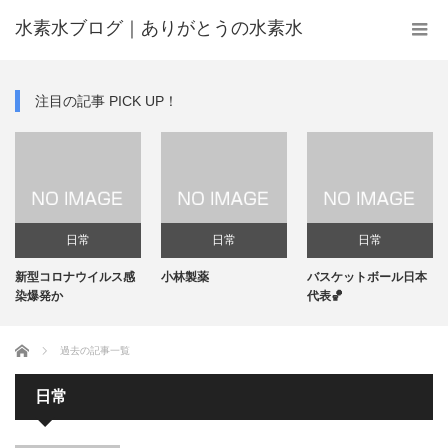
水素水ブログ｜ありがとうの水素水
注目の記事 PICK UP！
日常
日常
日常
新型コロナウイルス感
小林製薬
バスケットボール日本
染爆発か
代表🏀
ホーム
過去の記事一覧
日常