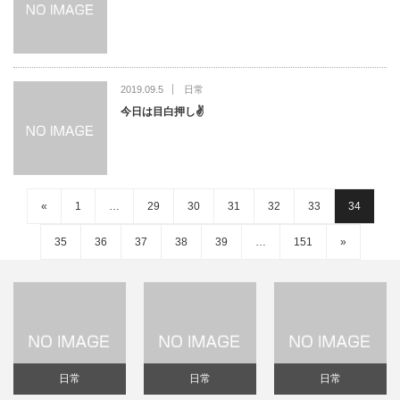
2019.09.5
日常
今日は目白押し✌️
«
1
…
29
30
31
32
33
34
35
36
37
38
39
…
151
»
日常
日常
日常