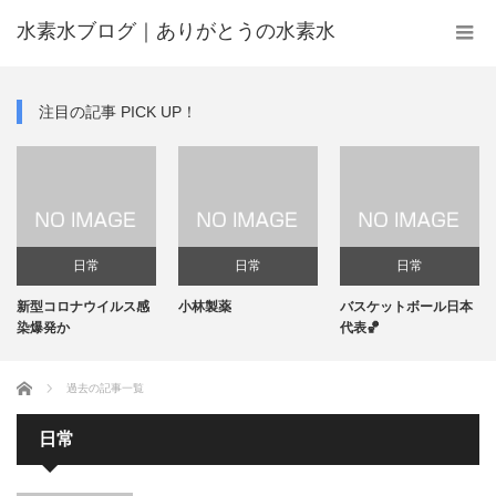
水素水ブログ｜ありがとうの水素水
注目の記事 PICK UP！
日常
日常
日常
新型コロナウイルス感
小林製薬
バスケットボール日本
染爆発か
代表🏀
ホーム
過去の記事一覧
日常