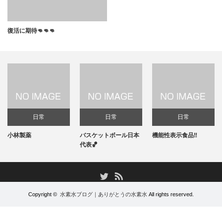
復活に期待👊👊👊
日常
日常
日常
小林製薬
バスケットボール日本
機能性表示食品‼️
代表🏀
RSS
Twitter
Copyright ©
水素水ブログ｜ありがとうの水素水
All rights reserved.