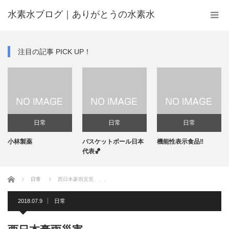
水素水ブログ｜ありがとうの水素水
注目の記事 PICK UP！
日常
日常
日常
小林製薬
バスケットボール日本
機能性表示食品‼️
代表🏀
ホーム
日常
西日本豪雨災害、、、
2018.07.9
日常