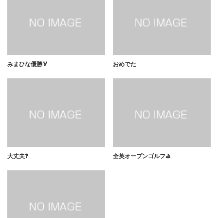
みまひな優勝🏅
おめでた
大丈夫❓
全英オープンゴルフ⛳️