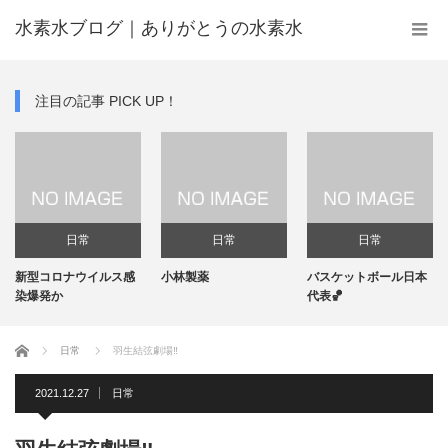
水素水ブログ｜ありがとうの水素水
注目の記事 PICK UP！
日常
日常
日常
新型コロナウイルス感
小林製薬
バスケットボール日本
染爆発か
代表🏀
ホーム
日常
羽生結弦劇場‼️
2021.12.27
日常