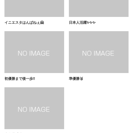
イニエスタはんぱねぇ🤗
日本人活躍✨✨✨
初優勝まで後一歩‼️
準優勝🥈