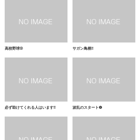
高校野球⚾️
サガン鳥栖‼️
必ず助けてくれる人はいます‼️
波乱のスタート⚽️