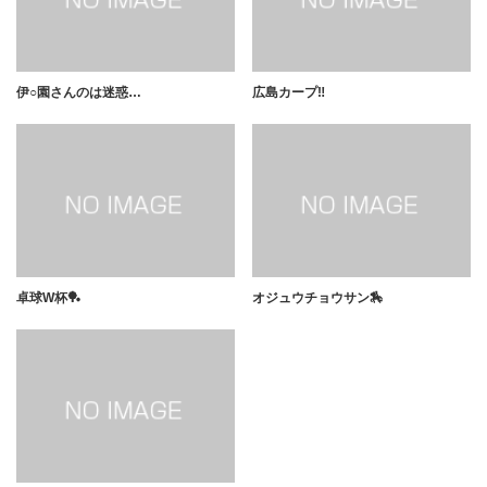
伊○園さんのは迷惑…
広島カープ‼️
卓球W杯🏓
オジュウチョウサン🏇