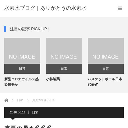
水素水ブログ｜ありがとうの水素水
注目の記事 PICK UP！
日常
日常
日常
新型コロナウイルス感
小林製薬
バスケットボール日本
染爆発か
代表🏀
ホーム
日常
真夏の暑さ💦💦💦
2016.06.11
日常