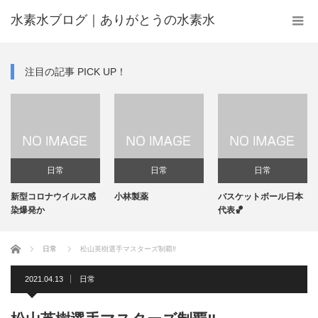
水素水ブログ｜ありがとうの水素水
注目の記事 PICK UP！
日常
日常
日常
新型コロナウイルス感
小林製薬
バスケットボール日本
染爆発か
代表🏀
ホーム
日常
松山英樹選手マスターズ制覇‼️
2021.04.13
日常