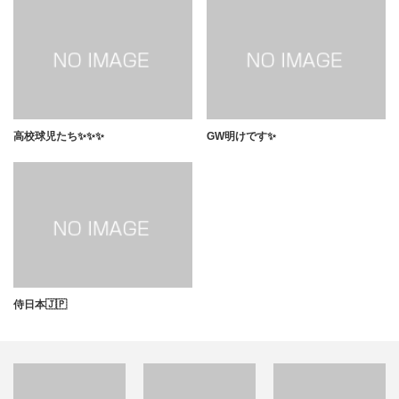
高校球児たち✨✨✨
GW明けです✨
侍日本🇯🇵