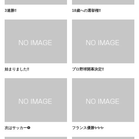
3連勝‼️
18歳への選挙権‼️
始まりました‼️
プロ野球開幕決定‼️
次はサッカー⚽️
フランス優勝✨✨✨