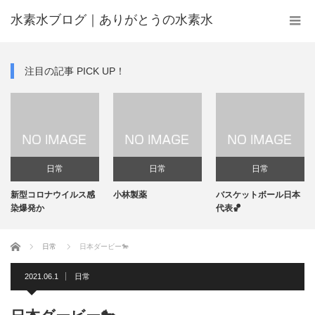
水素水ブログ｜ありがとうの水素水
注目の記事 PICK UP！
日常
日常
日常
新型コロナウイルス感
小林製薬
バスケットボール日本
染爆発か
代表🏀
ホーム
日常
日本ダービー🐎
2021.06.1
日常