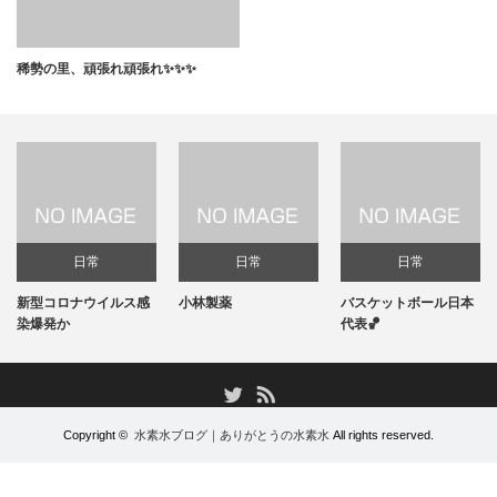
稀勢の里、頑張れ頑張れ✨✨✨
日常
日常
日常
新型コロナウイルス感
小林製薬
バスケットボール日本
染爆発か
代表🏀
RSS
Twitter
Copyright ©
水素水ブログ｜ありがとうの水素水
All rights reserved.