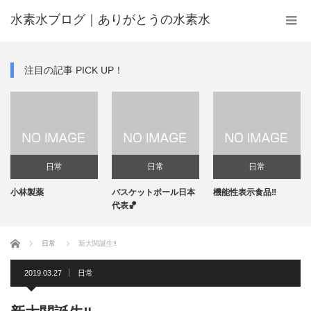
水素水ブログ｜ありがとうの水素水
注目の記事 PICK UP！
日常
日常
日常
小林製薬
バスケットボール日本
機能性表示食品‼️
代表🏀
ホーム
日常
新大関誕生‼️
2019.03.27
日常