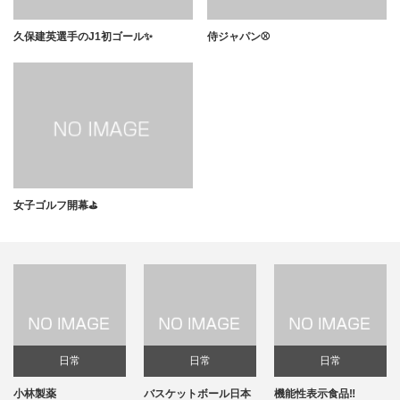
久保建英選手のJ1初ゴール✨
侍ジャパン⚾️
女子ゴルフ開幕⛳️
日常
日常
日常
小林製薬
バスケットボール日本
機能性表示食品‼️