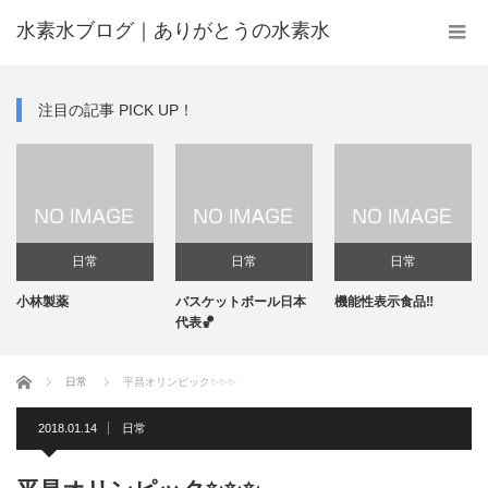
水素水ブログ｜ありがとうの水素水
注目の記事 PICK UP！
日常
日常
日常
小林製薬
バスケットボール日本
機能性表示食品‼️
代表🏀
ホーム
日常
平昌オリンピック✨✨✨
2018.01.14
日常