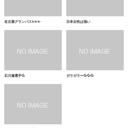
名古屋グランパス✨✨✨
日本女性は強い
石川遼選手💦
ガラガラ〜💦💦💦