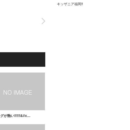
キッザニア福岡‼️
グが熱い‼️‼️‼&#x…