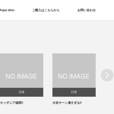
ua deto
ご購入はこちらから
お問い合わせ
Next
日常
日常
キッザニア福岡‼️
大谷サーン凄すぎる‼️
春節✨