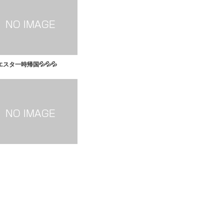
スタ一時帰国💦💦💦