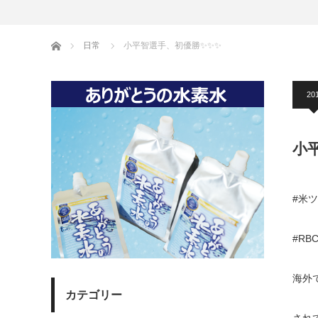
ホーム
日常
小平智選手、初優勝✨✨✨
20
小
#米
#RB
海外
カテゴリー