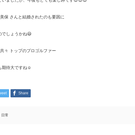
ていましたが、今後もとても楽しみです😊😊😊
閑美保 さんと結婚されたのも要因に
のでしょうかね😃
婦共々 トップのプロゴルファー
も期待大ですね☺
weet
Share
日常