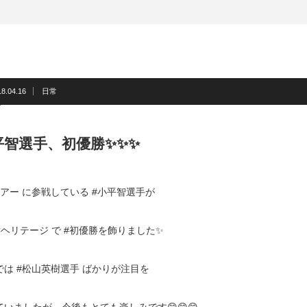
18.04.16
日常
平智選手、初優勝✨✨✨
ツアー に参戦している #小平智選手が
Cヘリテージ で #初優勝を飾りました✨
では #松山英樹選手 ばかりが注目を