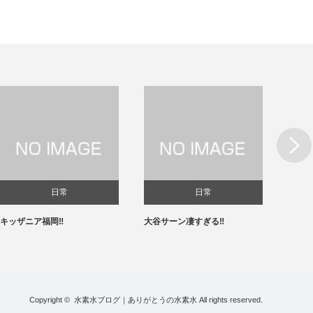
Next
日常
日常
キッザニア福岡‼️
大谷サーン凄すぎる‼️
春節✨
Copyright ©
水素水ブログ｜ありがとうの水素水
All rights reserved.