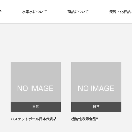
P
水素水について
商品について
美容・化粧品 Aq
日常
日常
バスケットボール日本代表🏀
機能性表示食品‼️