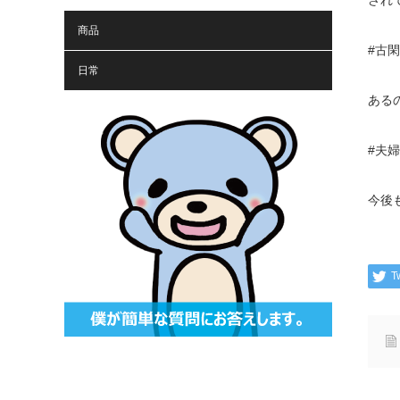
され
商品
#古
日常
ある
#夫
今後
T