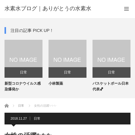
水素水ブログ｜ありがとうの水素水
注目の記事 PICK UP！
日常
日常
日常
型コロナウイルス感
小林製薬
バスケットボール日本
機能性
爆発か
代表🏀
ホーム
日常
女性の活躍✨✨✨
2018.11.27
日常