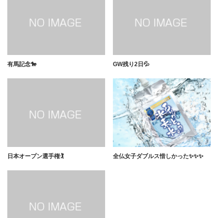
有馬記念🐎
GW残り2日💦
日本オープン選手権🏌️
全仏女子ダブルス惜しかった✨✨✨