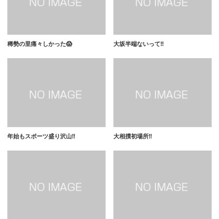
稀勢の里痛々しかった😱
大坂半端ないって‼️
年始もスポーツ盛り沢山‼️
大相撲初場所‼️