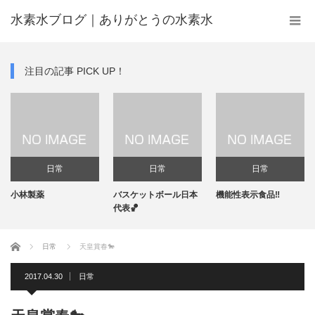
水素水ブログ｜ありがとうの水素水
注目の記事 PICK UP！
日常
日常
日常
小林製薬
バスケットボール日本
機能性表示食品‼️
代表🏀
ホーム
日常
天皇賞春🐎
2017.04.30
日常