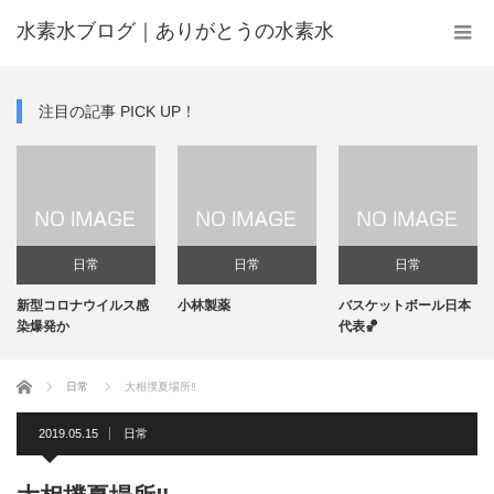
水素水ブログ｜ありがとうの水素水
注目の記事 PICK UP！
日常
日常
日常
新型コロナウイルス感
小林製薬
バスケットボール日本
機
染爆発か
代表🏀
ホーム
日常
大相撲夏場所‼️
2019.05.15
日常