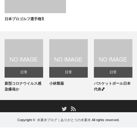
日本プロゴルフ選手権🏌️
日常
日常
日常
新型コロナウイルス感
小林製薬
バスケットボール日本
染爆発か
代表🏀
RSS
Twitter
Copyright ©
水素水ブログ｜ありがとうの水素水
All rights reserved.