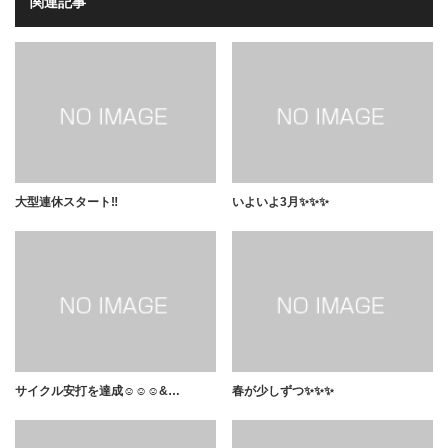
関連記事
大型連休スタート‼️
いよいよ3月✨✨✨
サイクル安打を達成☺️☺️☺&…
春が少しずつ✨✨✨