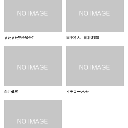
またまた完全試合⁉️
田中将大、日本復帰‼️
白井健三
イチロー✨✨✨