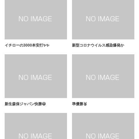
イチローの3000本安打✨✨
新型コロナウイルス感染爆発か
新生森保ジャパン快勝😃
準優勝🥈