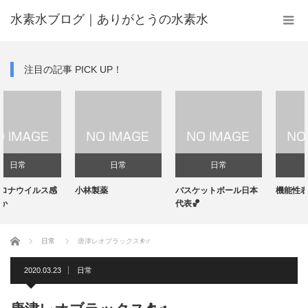
水素水ブログ｜ありがとうの水素水
注目の記事 PICK UP！
日常
日常
日常
ス感
小林製薬
バスケットボール日本
機能性表示食品‼️
代表🏀
ホーム
日常
唐津レオブラックス⛹️‍♂️
2020.03.23
日常