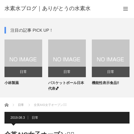
水素水ブログ｜ありがとうの水素水
注目の記事 PICK UP！
日常
日常
日常
小林製薬
バスケットボール日本
機能性表示食品‼️
代表🏀
ホーム
日常
全英AIG女子オープン🏌️‍♀️
2019.08.3
日常