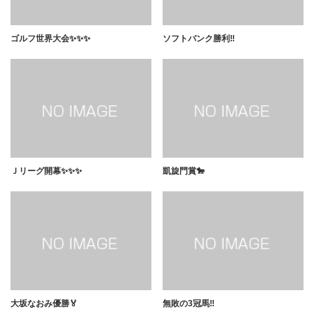
ゴルフ世界大会✨✨✨
ソフトバンク勝利‼️
Ｊリーグ開幕✨✨✨
凱旋門賞🐎
大坂なおみ優勝🏅
無敗の3冠馬‼️