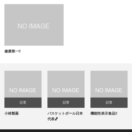
健康第一‼️
日常
日常
日常
小林製薬
バスケットボール日本
機能性表示食品‼️
代表🏀