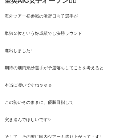
全英AIG女子オープン🏌️‍♀️
海外ツアー初参戦の渋野日向子選手が
単独２位という好成績でし決勝ラウンド
進出しました‼️
期待の畑岡奈紗選手が予選落ちしてことを考えると
本当に凄いですね☺️☺️☺️
この勢いそのままに、優勝目指して
突き進んでほしいです✨
そして、その隙に国内ツアーも盛り上がってます‼️