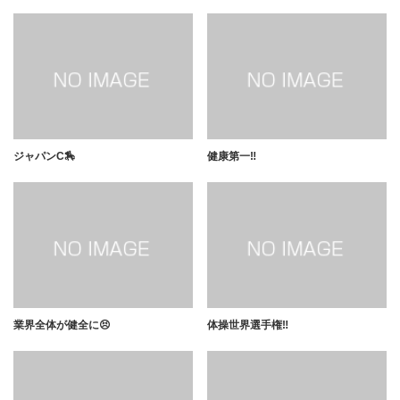
ジャパンC🏇
健康第一‼️
業界全体が健全に😣
体操世界選手権‼️