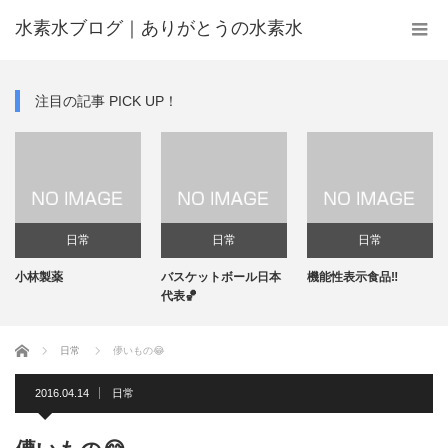
水素水ブログ｜ありがとうの水素水
注目の記事 PICK UP！
日常
日常
日常
小林製薬
バスケットボール日本
機能性表示食品‼️
代表🏀
ホーム
日常
儚いもの😂
2016.04.14
日常