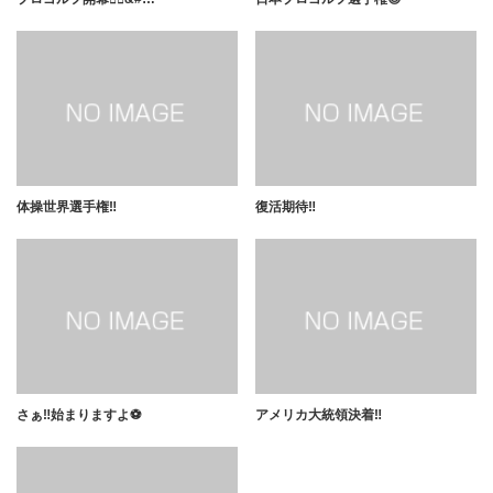
体操世界選手権‼️
復活期待‼️
さぁ‼️始まりますよ⚽️
アメリカ大統領決着‼️