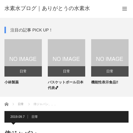
水素水ブログ｜ありがとうの水素水
注目の記事 PICK UP！
日常
日常
日常
小林製薬
バスケットボール日本
機能性表示食品‼️
代表🏀
ホーム
日常
侍ジャパン、、、
2019.09.7
日常