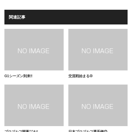
関連記事
G1シーズン到来‼️
交流戦始まる⚾️
プロゴルフ開幕🏌️‍♂️&#…
日本プロゴルフ選手権😊