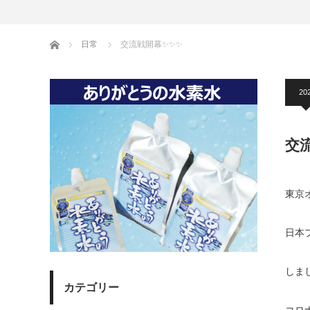
ホーム
日常
交流戦開幕✨✨✨
20
交
東京
日本
しまし
カテゴリー