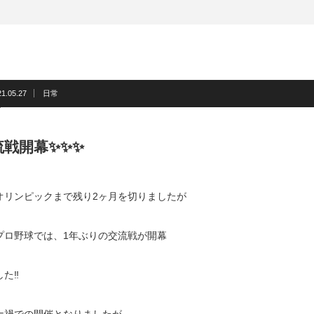
21.05.27
日常
流戦開幕✨✨✨
オリンピックまで残り2ヶ月を切りましたが
プロ野球では、1年ぶりの交流戦が開幕
た‼️