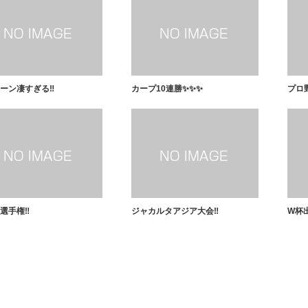
ーン凄すぎる‼️
カープ10連勝✨✨✨
プロ野
選手権‼️
ジャカルタアジア大会‼️
W杯出