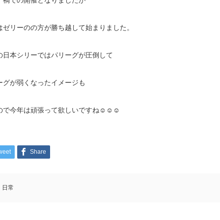
ナ禍での開催となりましたが
はゼリーのの方が勝ち越して始まりました。
の日本シリーではパリーグが圧倒して
ーグが弱くなったイメージも
ので今年は頑張って欲しいですね☺️☺️☺️
weet
Share
日常