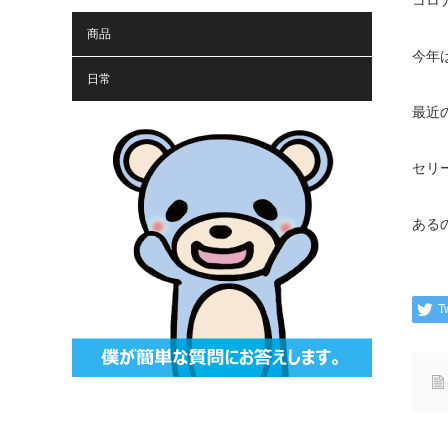
コロ
商品
今年
日常
最近
セリ
ある
T