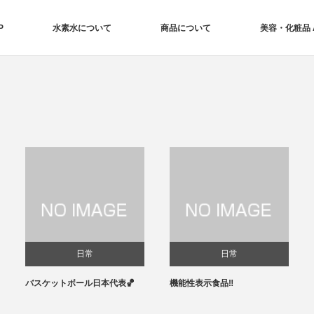
P
水素水について
商品について
美容・化粧品 Aq
日常
日常
バスケットボール日本代表🏀
機能性表示食品‼️