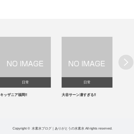
Next
日常
日常
キッザニア福岡‼️
大谷サーン凄すぎる‼️
春節✨
Copyright ©
水素水ブログ｜ありがとうの水素水
All rights reserved.