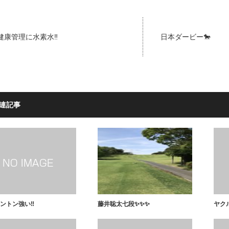
健康管理に水素水‼️
日本ダービー🐎
連記事
ントン強い‼️
藤井聡太七段✨✨✨
ヤクル