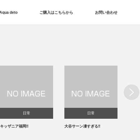
ua deto
ご購入はこちらから
お問い合わせ
Next
日常
日常
キッザニア福岡‼️
大谷サーン凄すぎる‼️
春節✨