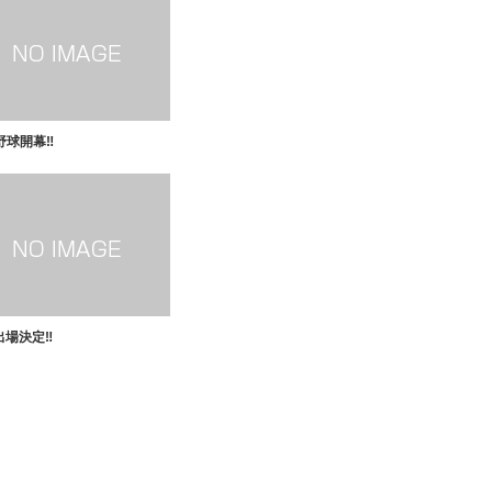
球開幕‼️
場決定‼️