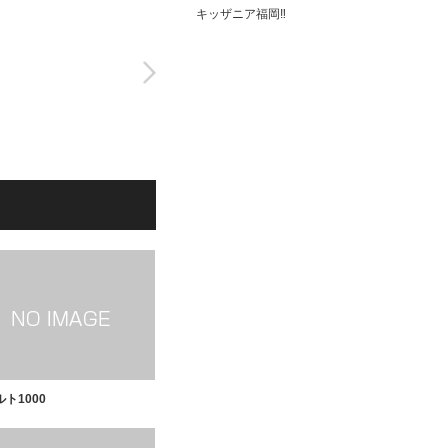
キッザニア福岡‼️
ト1000