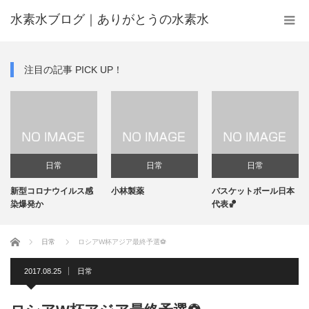
水素水ブログ｜ありがとうの水素水
注目の記事 PICK UP！
日常
日常
日常
新型コロナウイルス感
小林製薬
バスケットボール日本
機
染爆発か
代表🏀
ホーム
日常
ロシアW杯アジア最終予選⚽️
2017.08.25
日常