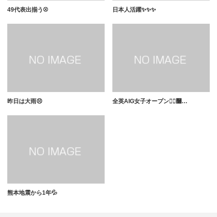
49代表出揃う⚾️
日本人活躍✨✨✨
昨日は大雨😣
全英AIG女子オープン🏌️‍♀࿠…
熊本地震から1年💦