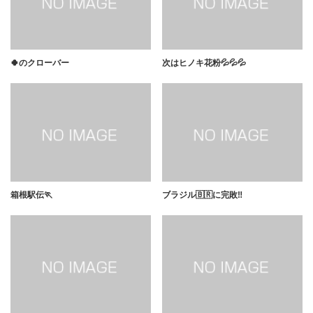
🍀のクローバー
次はヒノキ花粉💦💦💦
箱根駅伝🏃
ブラジル🇧🇷に完敗‼️