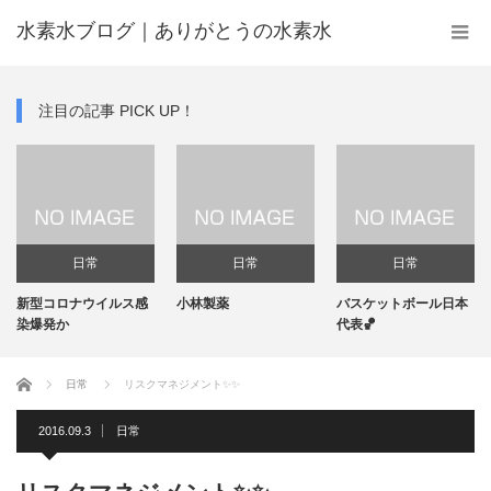
水素水ブログ｜ありがとうの水素水
注目の記事 PICK UP！
日常
日常
日常
新型コロナウイルス感
小林製薬
バスケットボール日本
機
染爆発か
代表🏀
ホーム
日常
リスクマネジメント✨✨
2016.09.3
日常