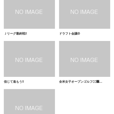
Ｊリーグ最終戦‼️
ドラフト会議⚾️
信じて進もう‼️
全米女子オープンゴルフ🏌️‍♀࿠…