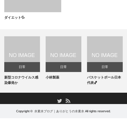
ダイエット💦
日常
日常
日常
新型コロナウイルス感
小林製薬
バスケットボール日本
染爆発か
代表🏀
RSS
Twitter
Copyright ©
水素水ブログ｜ありがとうの水素水
All rights reserved.