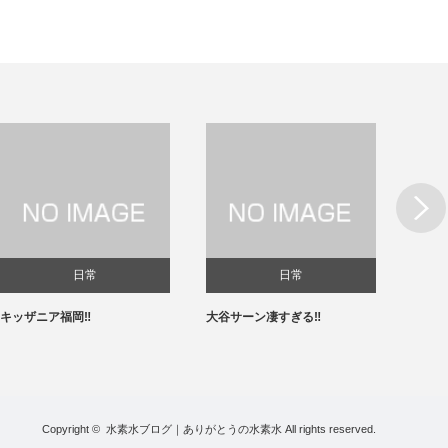
Next
日常
日常
キッザニア福岡‼️
大谷サーン凄すぎる‼️
春節✨
Copyright ©
水素水ブログ｜ありがとうの水素水
All rights reserved.