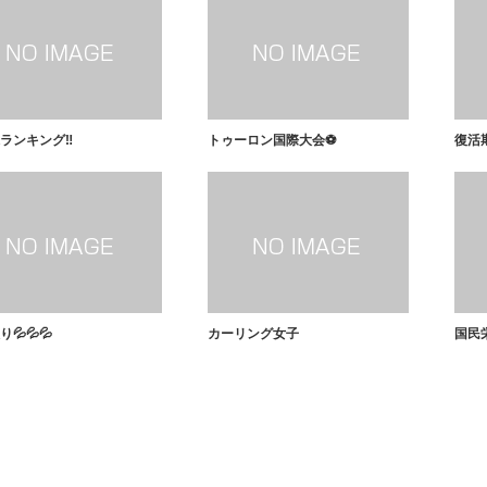
ランキング‼️
トゥーロン国際大会⚽️
復活期
💦💦💦
カーリング女子
国民