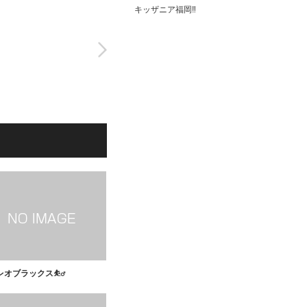
キッザニア福岡‼️
オブラックス⛹️‍♂️