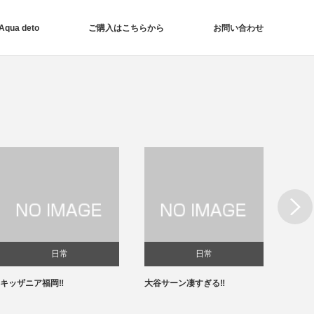
ua deto
ご購入はこちらから
お問い合わせ
Next
日常
日常
キッザニア福岡‼️
大谷サーン凄すぎる‼️
春節✨