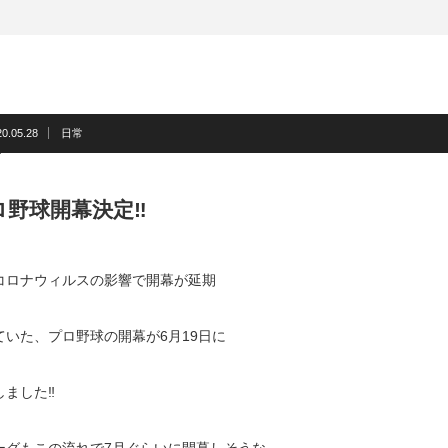
20.05.28
日常
ロ野球開幕決定‼️
コロナウィルスの影響で開幕が延期
ていた、プロ野球の開幕が6月19日に
ました‼️