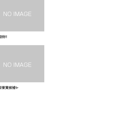
待‼️
栄誉賞候補✨