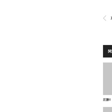
関
圧勝‼️