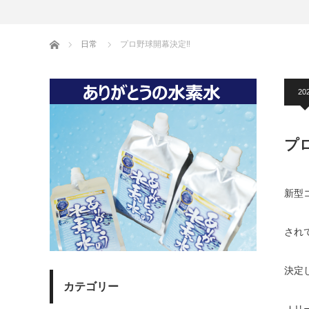
ホーム
日常
プロ野球開幕決定‼️
20
プ
新型
され
決定し
カテゴリー