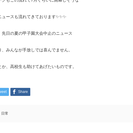
ーグもこの流れで7月ぐらいに開幕しそうな
ニュースも流れてきております✨✨✨
、先日の夏の甲子園大会中止のニュース
り、みんなが手放しでは喜んでません。
とか、高校生も助けてあげたいものです。
weet
Share
日常