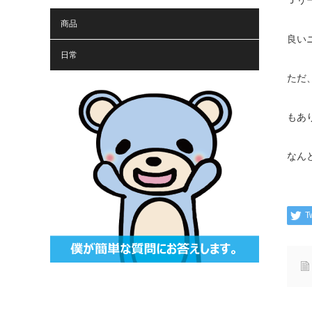
Ｊリ
商品
良い
日常
ただ
もあ
なん
T