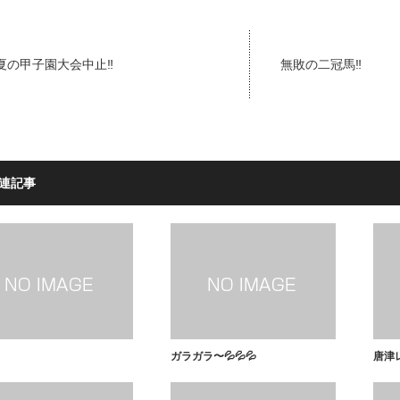
夏の甲子園大会中止‼️
無敗の二冠馬‼️
連記事
ガラガラ〜💦💦💦
唐津レ