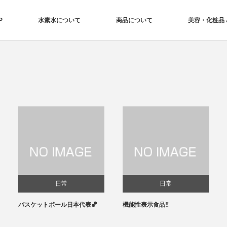
P
水素水について
商品について
美容・化粧品 Aq
日常
日常
バスケットボール日本代表🏀
機能性表示食品‼️