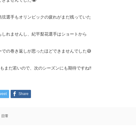
できませんでした😭
結弦選手もオリンピックの疲れがまだ残っていた
もしれませんし、紀平梨花選手はショートから
ーでの巻き返しが思ったほどできませんでした😅
ともまだ若いので、次のシーズンにも期待ですね‼️
weet
Share
日常