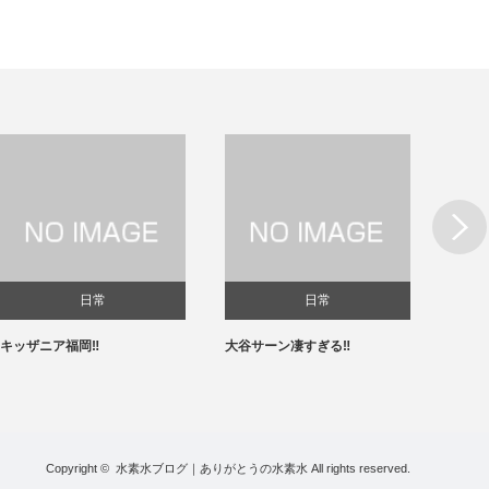
Next
日常
日常
キッザニア福岡‼️
大谷サーン凄すぎる‼️
春節✨
Copyright ©
水素水ブログ｜ありがとうの水素水
All rights reserved.