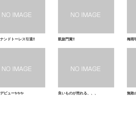
ナンドトーレス引退‼️
凱旋門賞‼️
梅雨
デビュー✨✨✨
良いものが売れる、、、
無敗の