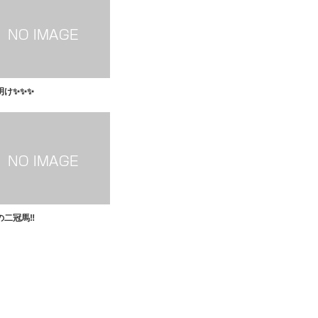
明け✨✨✨
二冠馬‼️