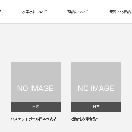
P
水素水について
商品について
美容・化粧品 Aq
日常
日常
バスケットボール日本代表🏀
機能性表示食品‼️