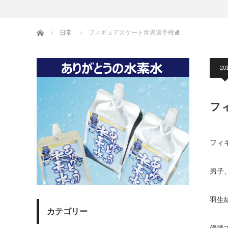
ホーム
日常
フィギュアスケート世界選手権⛸
20
フ
フィ
男子
羽生
カテゴリー