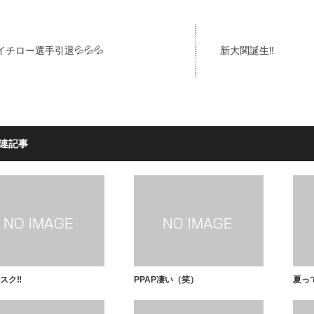
イチロー選手引退💦💦💦
新大関誕生‼️
連記事
スク‼️
PPAP凄い（笑）
夏っ