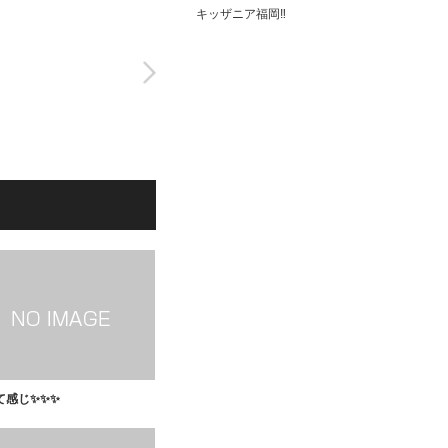
キッザニア福岡‼️
て感じ✨✨✨