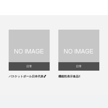
日常
日常
バスケットボール日本代表🏀
機能性表示食品‼️