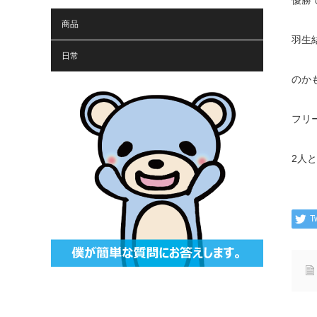
優勝
商品
羽生
日常
のか
フリ
2人
T