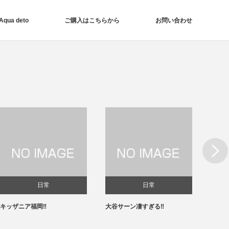
ua deto
ご購入はこちらから
お問い合わせ
Next
日常
日常
キッザニア福岡‼️
大谷サーン凄すぎる‼️
春節✨