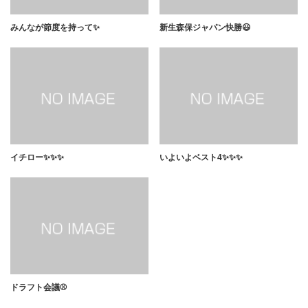
みんなが節度を持って✨
新生森保ジャパン快勝😃
イチロー✨✨✨
いよいよベスト4✨✨✨
ドラフト会議⚾️