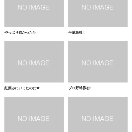
やっぱり強かった✨
平成最後‼️
紅葉みにいったのに🍁
プロ野球界初‼️