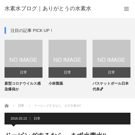
水素水ブログ｜ありがとうの水素水
注目の記事 PICK UP！
日常
日常
日常
新型コロナウイルス感
小林製薬
バスケットボール日本
染爆発か
代表🏀
ホーム
日常
ドーピングするなら、まず水素水‼️
2016.03.13
日常