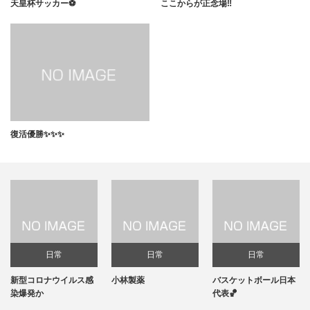
天皇杯サッカー⚽️
ここからが正念場‼️
復活優勝✨✨✨
日常
日常
日常
新型コロナウイルス感
小林製薬
バスケットボール日本
染爆発か
代表🏀