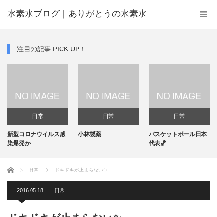
水素水ブログ｜ありがとうの水素水
注目の記事 PICK UP！
日常
日常
日常
新型コロナウイルス感
小林製薬
バスケットボール日本
染爆発か
代表🏀
ホーム
日常
ドキドキが止まらない✨
2016.05.18
日常