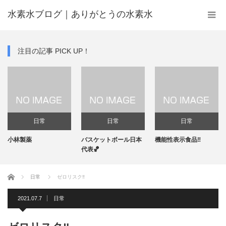
水素水ブログ｜ありがとうの水素水
注目の記事 PICK UP！
日常
日常
日常
小林製薬
バスケットボール日本
機能性表示食品‼️
代表🏀
ホーム
日常
ゼロリスク‼️
2021.07.7
日常