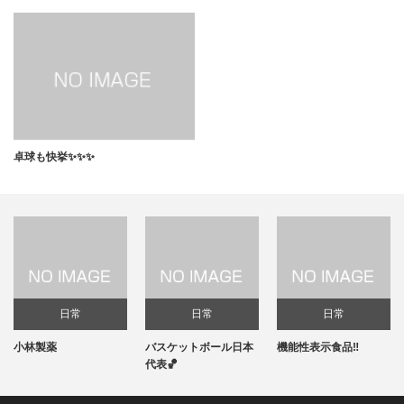
卓球も快挙✨✨✨
日常
日常
日常
小林製薬
バスケットボール日本
機能性表示食品‼️
代表🏀