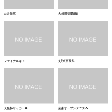
白井健三
大相撲初場所‼️
ファイナルQT‼️
え⁉️八百長💦
天皇杯サッカー⚽️
全豪オープンテニス🎾