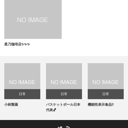
星乃珈琲店✨✨✨
日常
日常
日常
小林製薬
バスケットボール日本
機能性表示食品‼️
代表🏀
RSS
Twitter