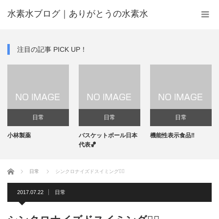
水素水ブログ｜ありがとうの水素水
注目の記事 PICK UP！
日常
日常
日常
小林製薬
バスケットボール日本
機能性表示食品‼️
代表🏀
ホーム
日常
シンクロナイズドスイミング🏊‍♀️
2017.07.22
日常