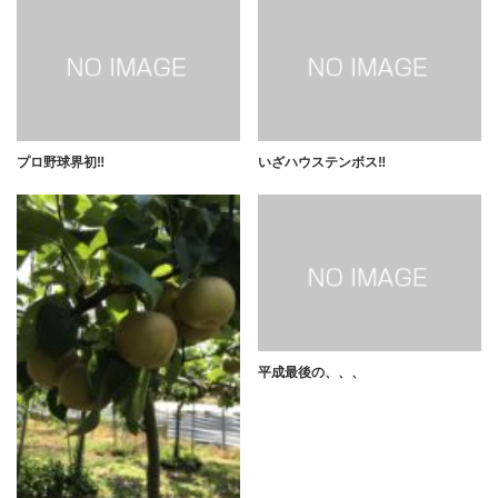
プロ野球界初‼️
いざハウステンボス‼️
平成最後の、、、