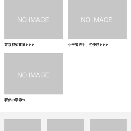
東京都知事選✨✨✨
小平智選手、初優勝✨✨✨
駅伝の季節🏃