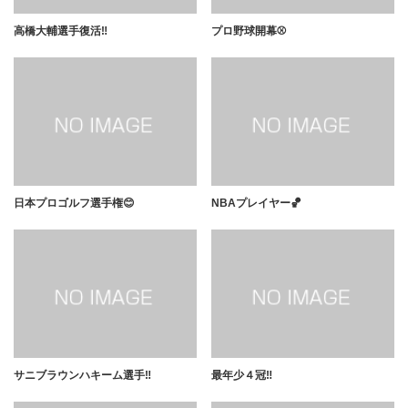
高橋大輔選手復活‼️
プロ野球開幕⚾️
日本プロゴルフ選手権😊
NBAプレイヤー🏀
サニブラウンハキーム選手‼️
最年少４冠‼️