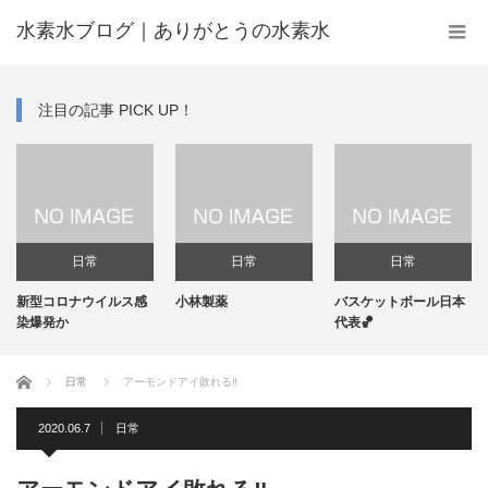
水素水ブログ｜ありがとうの水素水
注目の記事 PICK UP！
日常
日常
日常
新型コロナウイルス感
小林製薬
バスケットボール日本
染爆発か
代表🏀
ホーム
日常
アーモンドアイ敗れる‼️
2020.06.7
日常