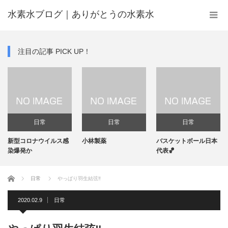
水素水ブログ｜ありがとうの水素水
注目の記事 PICK UP！
日常
日常
日常
新型コロナウイルス感
小林製薬
バスケットボール日本
機
染爆発か
代表🏀
ホーム
日常
やっぱり羽生結弦‼️
2020.02.9
日常