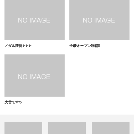
メダル獲得✨✨✨
全豪オープン制覇‼️
大雪です✨