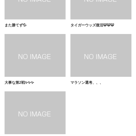
また勝てず💦
タイガーウッズ復活🐯🐯🐯
大事な第2戦✨✨✨
マラソン選考、、、