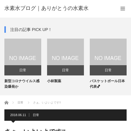
水素水ブログ｜ありがとうの水素水
注目の記事 PICK UP！
日常
日常
日常
新型コロナウイルス感
小林製薬
バスケットボール日本
染爆発か
代表🏀
ホーム
日常
さぁ、いよいよです‼️
2018.06.11
日常