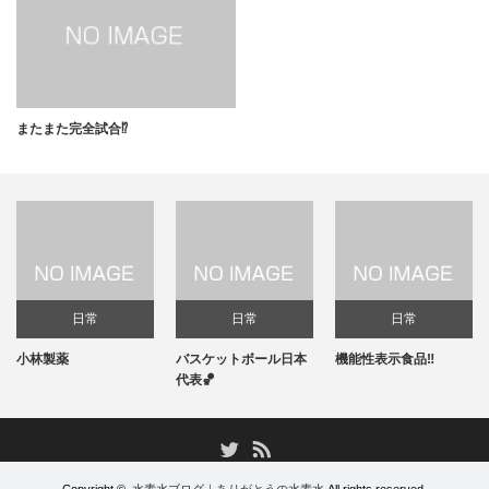
またまた完全試合⁉️
日常
日常
日常
小林製薬
バスケットボール日本
機能性表示食品‼️
代表🏀
RSS
Twitter
Copyright ©
水素水ブログ｜ありがとうの水素水
All rights reserved.