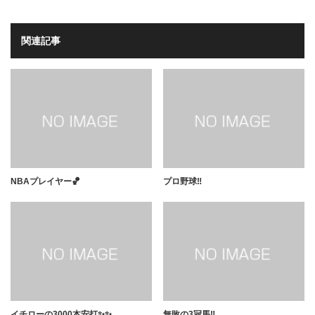
関連記事
NBAプレイヤー🏀
プロ野球‼️
イチローの3000本安打✨✨
無敗の3冠馬‼️