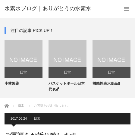
水素水ブログ｜ありがとうの水素水
注目の記事 PICK UP！
日常
日常
日常
小林製薬
バスケットボール日本
機能性表示食品‼️
代表🏀
ホーム
日常
ご冥福をお祈り致します。
2017.06.24
日常