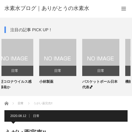
水素水ブログ｜ありがとうの水素水
注目の記事 PICK UP！
日常
日常
日常
ナウイルス感
小林製薬
バスケットボール日本
機能性表示
代表🏀
ホーム
日常
うがい薬完売‼️
2020.08.12
日常