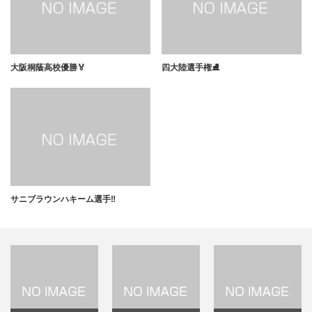
大阪桐蔭高校優勝🏅
四大陸選手権⛸
サニブラウンハキーム選手‼️