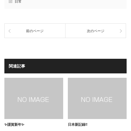
日常
前のページ
次のページ
関連記事
✨謹賀新年✨
日本新記録‼️